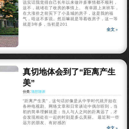
说实话我觉得自己长年以来做许多事情都不顺利，
这不，就堵在了收房的事情上。 有幸跟上末班车，
在大涨价之前买下了小县城的房子，这是我的福
气，唔这不多说。然后嘛就是等着收房子，这一等
就是3年多，当初是201
全文 »
真切地体会到了“距离产生
美”
分类:
随想随谈
“距离产生美”，这句话好像是从中学时代就开始在
各种电视剧、网络文章和日常谈论中偶尔听到，当
初的简单理解就是：当人与人之间的距离远了，才
会发现相处在一起的时刻是多么美丽。 最近和一些
远方的朋友、有好感的
全文 »