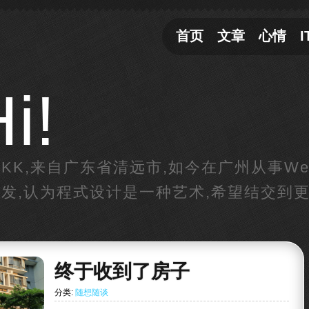
首页
文章
心情
I
i!
KK,来自广东省清远市,如今在广州从事W
发,认为程式设计是一种艺术,希望结交到更
终于收到了房子
分类:
随想随谈