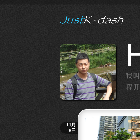
H
我叫
程开
11月
8日