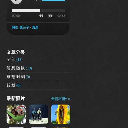
00:00
02:33
网友_政公子 - 悬崖
文章分类
全部
(13)
随想随谈
(13)
难忘时刻
(0)
转载
(0)
最新照片
全部相册 »