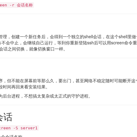
reen -r 会话名称
口管理，创建一个新任务后，会得到一个独立的shell会话，在这个shel
务不会中止，会继续自己运行，等到你重新登陆ssh后可以用screen命
会话之间切换，就像切换窗口一样。
序，但不能在屏幕前等那么久，要出门，甚至网络不稳定随时可能断开这
段时间再回来看安装结果。
为后台进程，不想搞太复杂或太正式的守护进程。
会话
creen -S server1
的一个会话名称。