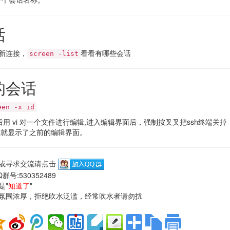
话
新连接，
看看有哪些会话
screen -list
的会话
een -x id
后用 vi 对一个文件进行编辑,进入编辑界面后，强制按叉叉把ssh终端关掉
马上就显示了之前的编辑界面。
或寻求交流请点击
群号:530352489
是"
知道了
"
氛围浓厚，拒绝吹水泛滥，经常吹水者请勿扰